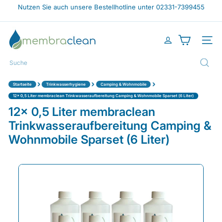
Direkt
Nutzen Sie auch unsere Bestellhotline unter 02331-7399455
zum
Pause
Inhalt
Diashow
m
e
Seiten
m
b
Suche
r
a
›
›
›
Startseite
Trinkwasserhygiene
Camping & Wohnmobile
c
l
12x 0,5 Liter membraclean Trinkwasseraufbereitung Camping & Wohnmobile Sparset (6 Liter)
e
12x 0,5 Liter membraclean
a
Trinkwasseraufbereitung Camping &
n
-
Wohnmobile Sparset (6 Liter)
s
h
o
p.
d
e