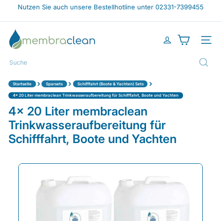
Direkt
Nutzen Sie auch unsere Bestellhotline unter 02331-7399455
zum
Pause
Inhalt
Diashow
m
e
Seiten
m
b
Suche
r
a
›
›
›
Startseite
Sparsets
Schifffahrt (Boote & Yachten) Sets
c
l
4x 20 Liter membraclean Trinkwasseraufbereitung für Schifffahrt, Boote und Yachten
e
4x 20 Liter membraclean
a
Trinkwasseraufbereitung für
n
-
Schifffahrt, Boote und Yachten
s
h
o
p.
d
e