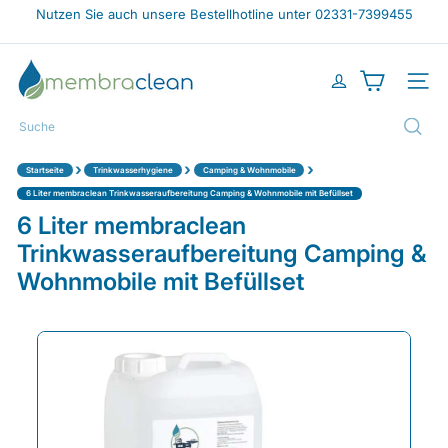
Direkt
Nutzen Sie auch unsere Bestellhotline unter 02331-7399455
zum
Pause
Inhalt
Diashow
m
e
Seiten
m
b
Suche
r
a
›
›
›
Startseite
Trinkwasserhygiene
Camping & Wohnmobile
c
l
6 Liter membraclean Trinkwasseraufbereitung Camping & Wohnmobile mit Befüllset
e
6 Liter membraclean
a
Trinkwasseraufbereitung Camping &
n
-
Wohnmobile mit Befüllset
s
h
o
p.
d
e