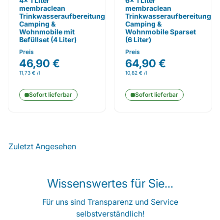
4x 1 Liter
6x 1 Liter
membraclean
membraclean
Trinkwasseraufbereitung
Trinkwasseraufbereitung
Camping &
Camping &
Wohnmobile mit
Wohnmobile Sparset
Befüllset (4 Liter)
(6 Liter)
Preis
Preis
46,90 €
64,90 €
11,73 € /l
10,82 € /l
Sofort lieferbar
Sofort lieferbar
Zuletzt Angesehen
Wissenswertes für Sie...
Für uns sind Transparenz und Service
selbstverständlich!