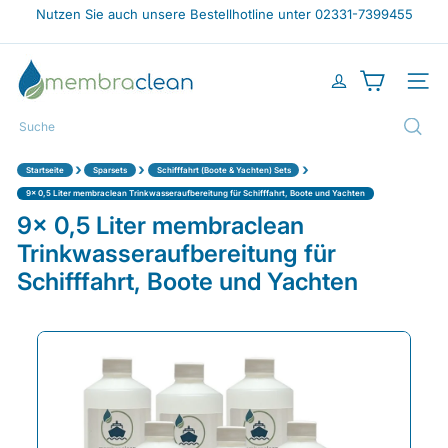
Direkt
Nutzen Sie auch unsere Bestellhotline unter 02331-7399455
zum
Pause
Inhalt
Diashow
m
e
Seiten
m
b
Suche
r
a
›
›
›
Startseite
Sparsets
Schifffahrt (Boote & Yachten) Sets
c
l
9x 0,5 Liter membraclean Trinkwasseraufbereitung für Schifffahrt, Boote und Yachten
e
9x 0,5 Liter membraclean
a
Trinkwasseraufbereitung für
n
-
Schifffahrt, Boote und Yachten
s
h
o
p.
d
e