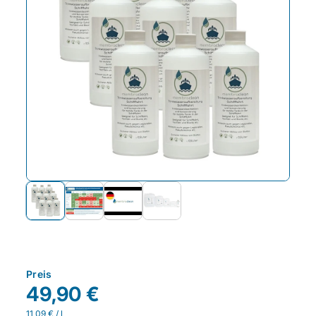
Preis
49,90 €
11,09 € / l