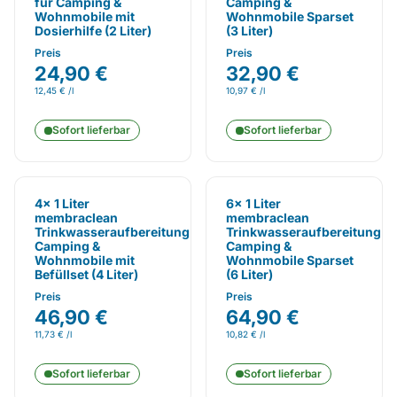
für Camping &
Camping &
Wohnmobile mit
Wohnmobile Sparset
Dosierhilfe (2 Liter)
(3 Liter)
Preis
Preis
24,90 €
32,90 €
12,45 € /l
10,97 € /l
Sofort lieferbar
Sofort lieferbar
4x 1 Liter
6x 1 Liter
membraclean
membraclean
Trinkwasseraufbereitung
Trinkwasseraufbereitung
Camping &
Camping &
Wohnmobile mit
Wohnmobile Sparset
Befüllset (4 Liter)
(6 Liter)
Preis
Preis
46,90 €
64,90 €
11,73 € /l
10,82 € /l
Sofort lieferbar
Sofort lieferbar