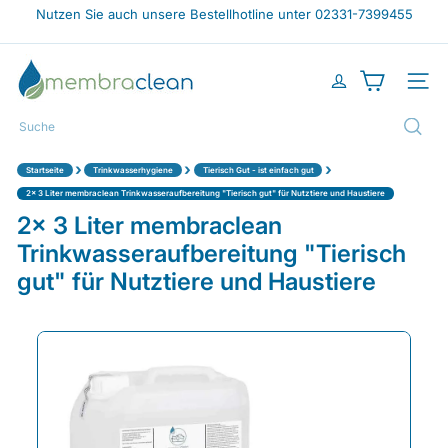
Direkt
Nutzen Sie auch unsere Bestellhotline unter 02331-7399455
zum
Pause
Inhalt
Diashow
m
e
Seiten
m
b
Suche
r
a
›
›
›
Startseite
Trinkwasserhygiene
Tierisch Gut - ist einfach gut
c
l
2x 3 Liter membraclean Trinkwasseraufbereitung "Tierisch gut" für Nutztiere und Haustiere
e
2x 3 Liter membraclean
a
Trinkwasseraufbereitung "Tierisch
n
-
gut" für Nutztiere und Haustiere
s
h
o
p.
d
e