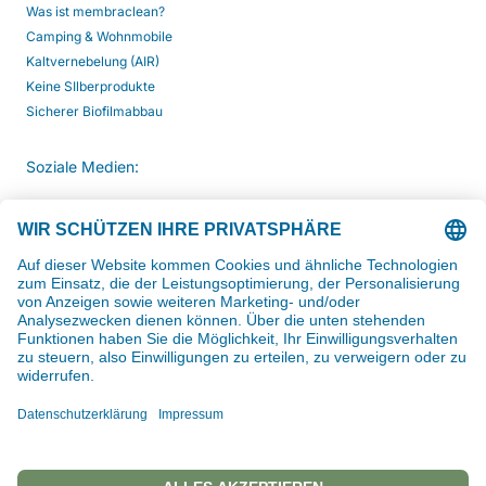
Was ist membraclean?
Camping & Wohnmobile
Kaltvernebelung (AIR)
Keine SIlberprodukte
Sicherer Biofilmabbau
Soziale Medien:
Kommunikation:
Zum Kontaktformular >
Unsere Bestellhotline:
02331-7399455
Hier auf WhatsApp schreiben >
2026 QND Vertriebs GmbH (membraclean)