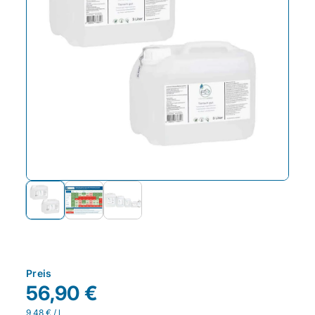
Preis
56,90 €
9,48 € / l